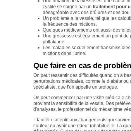
Une irritation de la vessie est une cause fr
cystite se soigne par un
traitement pour 
désagréable avec des brûlures et des doule
Un problème à la vessie, tel que les calcul
la fréquence des mictions.
Quelques médicaments ont aussi des effets 
Une grossesse est également un point de pr
pollakiurie.
Les maladies sexuellement transmissibles 
mictions dans l'urine.
Que faire en cas de problè
On peut ressentir des difficultés quand on a bes
perturbations médicales, comme le diabète ou u
spécialiste, que l'on appelle un urologue.
On peut commencer par une visite médicale chez
provient la sensibilité de la vessie. Des prélève
d'analyses, le professionnel du mécanisme vés
Il faut être attentif aux changements qui survie
couleur ou avoir une odeur inhabituelle. La qua