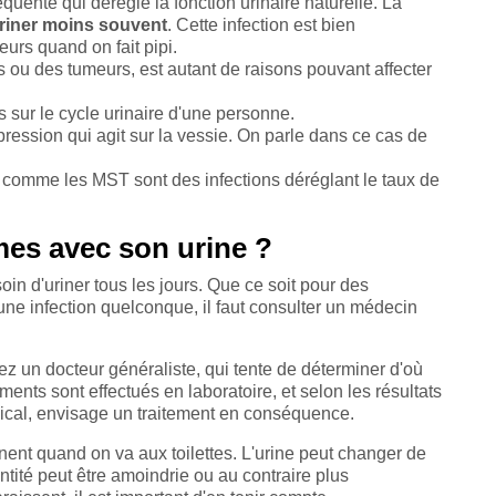
équente qui dérègle la fonction urinaire naturelle. La
uriner moins souvent
. Cette infection est bien
urs quand on fait pipi.
s ou des tumeurs, est autant de raisons pouvant affecter
sur le cycle urinaire d'une personne.
ession qui agit sur la vessie. On parle dans ce cas de
comme les MST sont des infections déréglant le taux de
mes avec son urine ?
oin d'uriner tous les jours. Que ce soit pour des
ne infection quelconque, il faut consulter un médecin
 un docteur généraliste, qui tente de déterminer d'où
ments sont effectués en laboratoire, et selon les résultats
ical, envisage un traitement en conséquence.
nnent quand on va aux toilettes. L'urine peut changer de
ntité peut être amoindrie ou au contraire plus