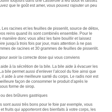
ouillir toujours dans une casserole à feu doux et laissez
ouvez que le goût est amer, vous pouvez rajouter un peu
Les racines et les feuilles de pissenlit, source de détox,
e vos reins quand ils sont combinés ensemble. Pour le
manière donc vous allez les faire bouillir et laissez
 jusqu'à trois fois par jour, mais attention à ne pas
mmes de racines et 30 grammes de feuilles de pissenlit.
 pour avoir la correcte dose qui vous conviens
l aide à la sécrétion de la bile. La bile aide à évacuer les
La bile permet aussi d'enlever l'alcool du foie ainsi que
l aide à une meilleure santé du corps. Le radis noir est
eilleure façon de consommer le produit d'après le
sous forme de sirop.
c ou des brûlures gastriques
ts sont aussi très bons pour le foie par exemple, vous
 fruits qui apporteront des bienfaits à votre corps, les