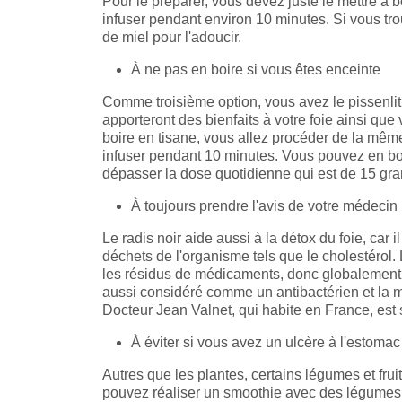
Pour le préparer, vous devez juste le mettre à b
infuser pendant environ 10 minutes. Si vous tr
de miel pour l'adoucir.
À ne pas en boire si vous êtes enceinte
Comme troisième option, vous avez le pissenlit. 
apporteront des bienfaits à votre foie ainsi qu
boire en tisane, vous allez procéder de la même 
infuser pendant 10 minutes. Vous pouvez en boire
dépasser la dose quotidienne qui est de 15 gra
À toujours prendre l'avis de votre médecin
Le radis noir aide aussi à la détox du foie, car i
déchets de l'organisme tels que le cholestérol. 
les résidus de médicaments, donc globalement, i
aussi considéré comme un antibactérien et la m
Docteur Jean Valnet, qui habite en France, est 
À éviter si vous avez un ulcère à l'estoma
Autres que les plantes, certains légumes et frui
pouvez réaliser un smoothie avec des légumes et