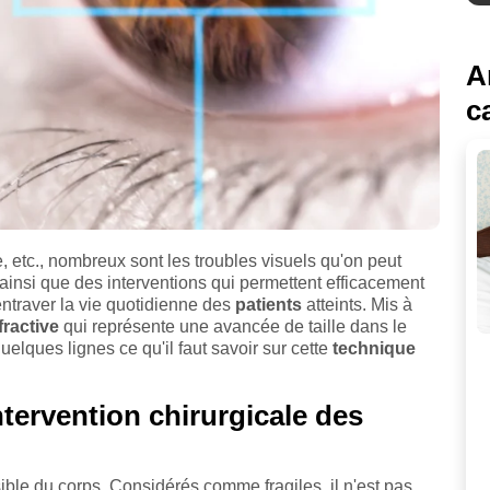
A
c
 etc., nombreux sont les troubles visuels qu'on peut
s ainsi que des interventions qui permettent efficacement
entraver la vie quotidienne des
patients
atteints. Mis à
fractive
qui représente une avancée de taille dans le
elques lignes ce qu'il faut savoir sur cette
technique
ervention chirurgicale des
ible du corps. Considérés comme fragiles, il n'est pas