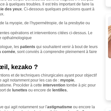
ce à quelques troubles. Il est très important de faire la
gie des yeux
. Ci-dessous quelques précisions quant à
ux.
n de la myopie, de l'hypermétropie, de la presbytie ou
érentes opérations et interventions citées ci-dessus. Le
ie opthalmologique
mologue, les
patients
qui souhaitent venir à bout de leurs
la
cornée
, sont conviés à comprendre pleinement à faire
'œil, kezako ?
entions et de techniques chirurgicales ayant pour objectif
re agit notamment pour les cas de :
myopie
,
matisme. Procéder à cette
intervention
tombe à pic pour
 port de
lunettes
ou encore de
lentilles.
ive qui agit notamment sur l'
astigmatisme
ou encore la