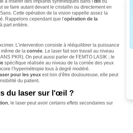
te à insérer des implants synthétiques dans l'
œil
ou
t se faire autant devant le cristallin ou directement en
5ans. Cette opération de la vision rappelle assez la
dé. Rappelons cependant que l'
opération de la
à part entière.
cimer. L'intervention consiste à rééquilibrer la puissance
e même de la
cornée
. Le laser fait son travail au niveau
r TRANS PKR). On peut aussi parler de FEMTO LASIK ; le
ie
spécifique réalisée au niveau de la cornée des yeux
ncore l'hypermétropie tous à degré modéré.
laser pour les yeux
est loin d'être douloureuse, elle peut
ibilité du patient.
s du laser sur l'œil ?
tion
, le laser peut avoir certains effets secondaires sur