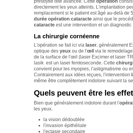
presbytie dite avancée. Cette
opération
consis
directement les yeux atteints. L'implantation peu
remplacement si le patient est âgé au-delà de 5
durée opération
cataracte
ainsi que le procé
cataracte
est une intervention et un diagnostic 
La chirurgie cornéenne
L'opération se fait ici via
laser
, généralement Ex
optique des
yeux
ou de l'
œil
via le remodelag
de la surface de l'œil (laser Excimer et lase
lasik est un laser femtoseconde. Cette
chirurg
convient pour les myopies, l'astigmatisme ou e
Contrairement aux idées reçues, l'intervention
même être complètement indolore suivant la sens
Quels peuvent être les effet
Bien que généralement indolore durant l'
opéra
les yeux.
la vision dédoublée
l'invasion épithéliale
l'ectasie secondaire